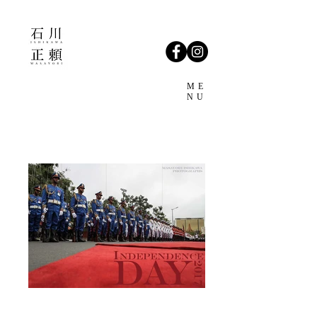
ishikawamasayori.com カンボジア 石川正頼 フンセン カンボ
ジアサッカー フォトグラファー
ME
NU