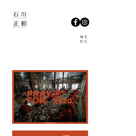
ishikawamasayori.com カンボジア 石川正頼 フンセン カンボ
ジアサッカー フォトグラファー
ME
NU